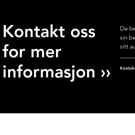
Kontakt oss
De be
sin b
for mer
sitt 
informasjon ››
Kontakt