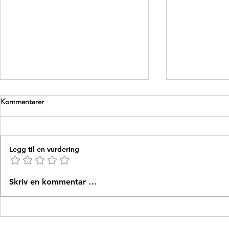
Kommentarer
Legg til en vurdering
Ledelse når det stormer rundt deg
Overbevisning
Skriv en kommentar …
ønsket endring